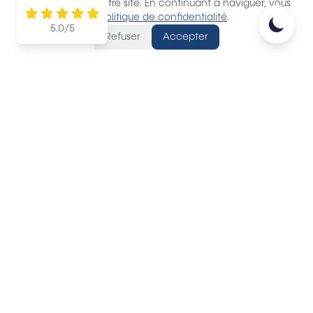
expérience sur notre site. En continuant à naviguer, vous
acceptez notre
politique de confidentialité
.
5.0/5
Refuser
Accepter
Nos services pour artisans
Un accompagnement complet adapté aux
spécificités des artisans